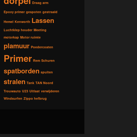
dorpel
Draag arm
Epoxy primer
gespoten
gestraald
Lassen
Hemel
Kenworth
Luchtklep houder
Meeting
motorkap
Motor ruimte
plamuur
Poedercoaten
Primer
Rem
Schuren
spatborden
spuiten
stralen
Tank
TAN Noord
Trouwauto
U23
Uitlaat
verwijderen
Windsurfen
Zippo hefbrug