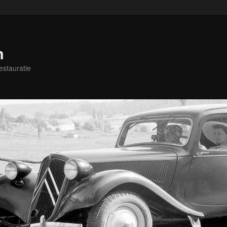
m
estauratie