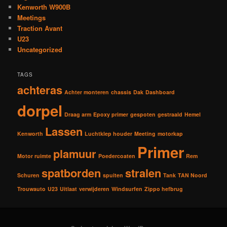
Kenworth W900B
Meetings
Traction Avant
U23
Uncategorized
TAGS
achteras
Achter monteren
chassis
Dak
Dashboard
dorpel
Draag arm
Epoxy primer
gespoten
gestraald
Hemel
Lassen
Kenworth
Luchtklep houder
Meeting
motorkap
Primer
plamuur
Motor ruimte
Poedercoaten
Rem
spatborden
stralen
Schuren
spuiten
Tank
TAN Noord
Trouwauto
U23
Uitlaat
verwijderen
Windsurfen
Zippo hefbrug