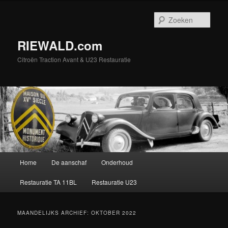
Spring
Spring
naar
naar
Zoek
de
de
primaire
secundaire
RIEWALD.com
inhoud
inhoud
Citroën Traction Avant & U23 Restauratie
Hoofdmenu
Home
De aanschaf
Onderhoud
Restauratie TA 11BL
Restauratie U23
MAANDELIJKS ARCHIEF:
OKTOBER 2022