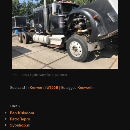
Zoals hij uit Amerika is gekomen
Geplaatst in
Kenworth W900B
|
Getagged
Kenworth
LINKS
Ben Kulsdom
RetroRepro
Sybshop.nl