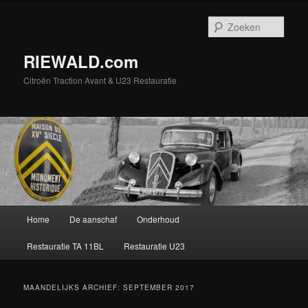
Spring
Spring
naar
naar
Zoek
de
de
primaire
secundaire
RIEWALD.com
inhoud
inhoud
Citroën Traction Avant & U23 Restauratie
Hoofdmenu
Home
De aanschaf
Onderhoud
Restauratie TA 11BL
Restauratie U23
MAANDELIJKS ARCHIEF:
SEPTEMBER 2017