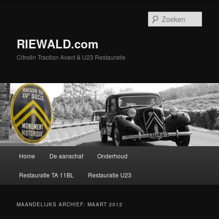
Spring
Spring
naar
naar
Zoek
de
de
primaire
secundaire
RIEWALD.com
inhoud
inhoud
Citroën Traction Avant & U23 Restauratie
Hoofdmenu
Home
De aanschaf
Onderhoud
Restauratie TA 11BL
Restauratie U23
MAANDELIJKS ARCHIEF:
MAART 2012