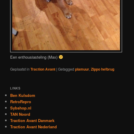
Een enthousiasteling (Max)
Geplaatst in
Traction Avant
|
Getagged
plamuur
,
Zippo hefbrug
LINKS
Ben Kulsdom
RetroRepro
Sybshop.nl
TAN Noord
Traction Avant Danmark
Traction Avant Nederland