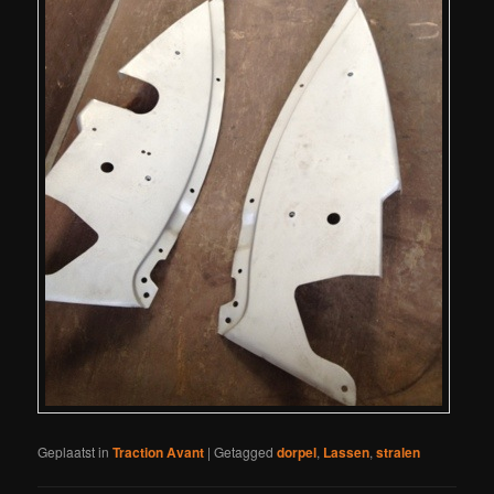
Geplaatst in
Traction Avant
|
Getagged
dorpel
,
Lassen
,
stralen